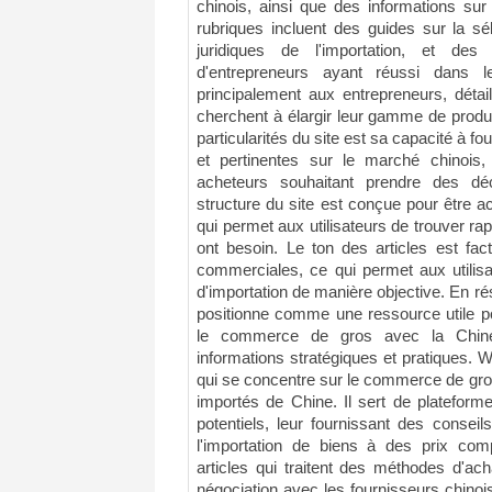
chinois, ainsi que des informations su
rubriques incluent des guides sur la sé
juridiques de l'importation, et d
d'entrepreneurs ayant réussi dans l
principalement aux entrepreneurs, détail
cherchent à élargir leur gamme de produ
particularités du site est sa capacité à fo
et pertinentes sur le marché chinois,
acheteurs souhaitant prendre des déc
structure du site est conçue pour être ac
qui permet aux utilisateurs de trouver rap
ont besoin. Le ton des articles est fa
commerciales, ce qui permet aux utilisa
d'importation de manière objective. En 
positionne comme une ressource utile po
le commerce de gros avec la Chine,
informations stratégiques et pratiques. 
qui se concentre sur le commerce de gros,
importés de Chine. Il sert de plateform
potentiels, leur fournissant des consei
l'importation de biens à des prix comp
articles qui traitent des méthodes d'ac
négociation avec les fournisseurs chinoi