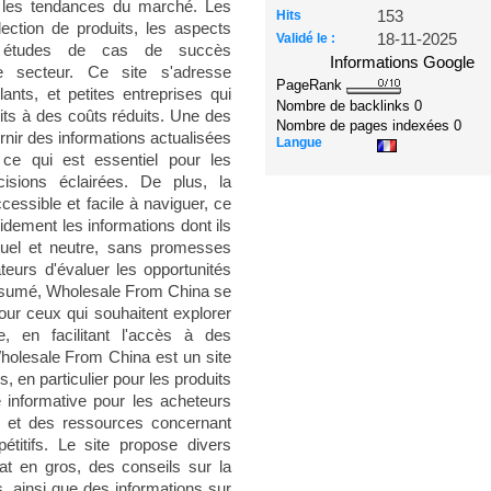
r les tendances du marché. Les
Hits
153
lection de produits, les aspects
Validé le :
18-11-2025
es études de cas de succès
Informations Google
e secteur. Ce site s'adresse
PageRank
lants, et petites entreprises qui
Nombre de backlinks
0
its à des coûts réduits. Une des
Nombre de pages indexées
0
urnir des informations actualisées
Langue
 ce qui est essentiel pour les
isions éclairées. De plus, la
cessible et facile à naviguer, ce
idement les informations dont ils
ctuel et neutre, sans promesses
teurs d'évaluer les opportunités
résumé, Wholesale From China se
ur ceux qui souhaitent explorer
 en facilitant l'accès à des
Wholesale From China est un site
 en particulier pour les produits
e informative pour les acheteurs
ls et des ressources concernant
étitifs. Le site propose divers
hat en gros, des conseils sur la
s, ainsi que des informations sur